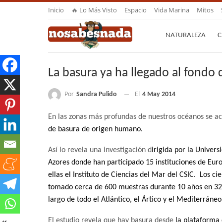
Inicio
🔥 Lo Más Visto
Espacio
Vida Marina
Mitos
NATURALEZA
C
La basura ya ha llegado al fondo
Por
Sandra Pulido
El
4 May 2014
En las zonas más profundas de nuestros océanos se a
de
basura de origen humano.
Así lo revela una investigación d
irigida por la Univers
Azores donde han participado 15 instituciones de Eur
ellas el Instituto de Ciencias del Mar del CSIC. Los cie
tomado cerca de 600 muestras durante 10 años en 32 
largo de todo el Atlántico, el Ártico y el Mediterráneo
El estudio revela que hay basura desde
la plataforma 