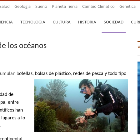
Salud
Geología
Sueño
Planeta Tierra
Cambio Climático
Genética
IENCIA
TECNOLOGÍA
CULTURA
HISTORIA
SOCIEDAD
CUR
 de los océanos
cumulan b
otellas, bolsas de plástico, redes de pesca y todo tipo
idad de
opa, entre
ntíficos han
lugares a lo
.
continental