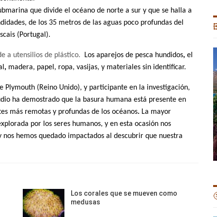
ubmarina que divide el océano de norte a sur y que se halla a
undidades, de los 35 metros de las aguas poco profundas del

scais (Portugal).
e a utensilios de plástico.
Los
aparejos de pesca hundidos
,
el
al
,
madera, papel, ropa, vasijas, y materiales sin identificar.
e Plymouth (Reino Unido), y participante en la investigación,
tudio ha demostrado que la basura humana
está presente en
rtes más remotas y profundas de los océanos
.
La mayor
explorada por los seres humanos, y en esta ocasión nos
 y nos hemos quedado impactados al descubrir que nuestra
Los corales que se mueven como

medusas