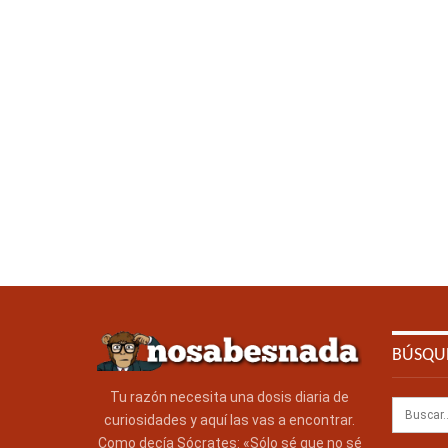
BÚSQU
Tu razón necesita una dosis diaria de
curiosidades y aquí las vas a encontrar.
Como decía Sócrates: «Sólo sé que no sé