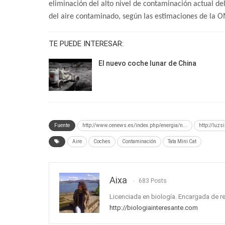
eliminación del alto nivel de contaminación actual de
del aire contaminado, según las estimaciones de la 
TE PUEDE INTERESAR:
El nuevo coche lunar de China
Fuente
http://www.cenews.es/index.php/energia/n...
http://luz
Aire
Coches
Contaminación
Tata Mini Cat
Aixa
683 Posts
Licenciada en biología. Encargada de r
http://biologiainteresante.com