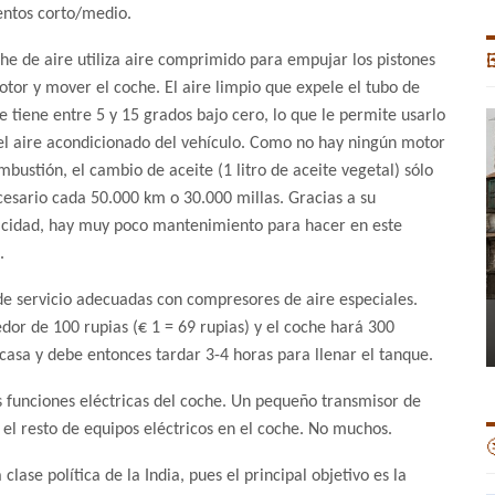
entos corto/medio.
che de aire utiliza aire comprimido para empujar los pistones

otor y mover el coche. El aire limpio que expele el tubo de
e tiene entre 5 y 15 grados bajo cero, lo que le permite usarlo
el aire acondicionado del vehículo. Como no hay ningún motor
mbustión, el cambio de aceite (1 litro de aceite vegetal) sólo
cesario cada 50.000 km o 30.000 millas. Gracias a su
icidad, hay muy poco mantenimiento para hacer en este
.
 de servicio adecuadas con compresores de aire especiales.
dor de 100 rupias (€ 1 = 69 rupias) y el coche hará 300
casa y debe entonces tardar 3-4 horas para llenar el tanque.
s funciones eléctricas del coche. Un pequeño transmisor de
y el resto de equipos eléctricos en el coche. No muchos.

lase política de la India, pues el principal objetivo es la