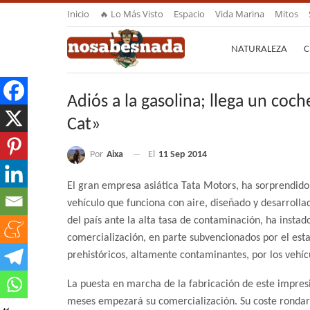
Inicio
🔥 Lo Más Visto
Espacio
Vida Marina
Mitos
NATURALEZA
C
Adiós a la gasolina; llega un coch
Cat»
Por
Aixa
El
11 Sep 2014
El gran empresa asiática Tata Motors, ha sorprendido 
vehículo que funciona con aire, diseñado y desarrolla
del país ante la alta tasa de contaminación, ha instad
comercialización, en parte subvencionados por el estad
prehistóricos, altamente contaminantes, por los vehícu
La puesta en marcha de la fabricación de este impres
meses empezará su comercialización. Su coste rondará