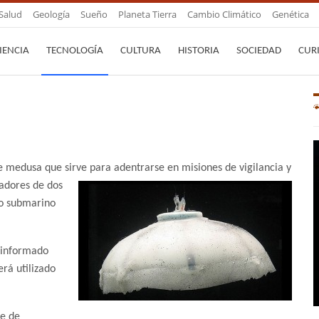
Salud
Geología
Sueño
Planeta Tierra
Cambio Climático
Genética
IENCIA
TECNOLOGÍA
CULTURA
HISTORIA
SOCIEDAD
CUR
 medusa que sirve para adentrarse en misiones de vigilancia y
gadores de dos
lo submarino
 informado
rá utilizado
re de