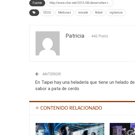
Fuente
http://www.chw.net/2013/04/desarrollan-r...
EEUU
Medusas
rescate
Robot
vigilancia
Patricia
442 Posts
ANTERIOR
En Taipei hay una heladería que tiene un helado de
sabor a pata de cerdo
⭐ CONTENIDO RELACIONADO