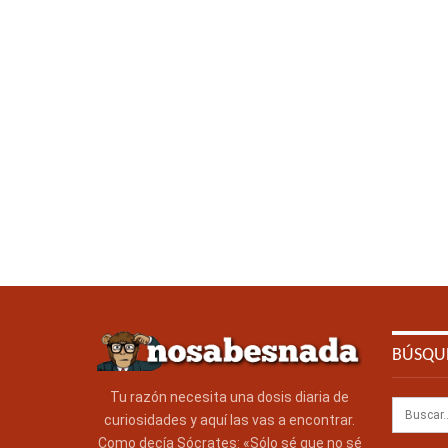
BÚSQU
Tu razón necesita una dosis diaria de
curiosidades y aquí las vas a encontrar.
Como decía Sócrates: «Sólo sé que no sé