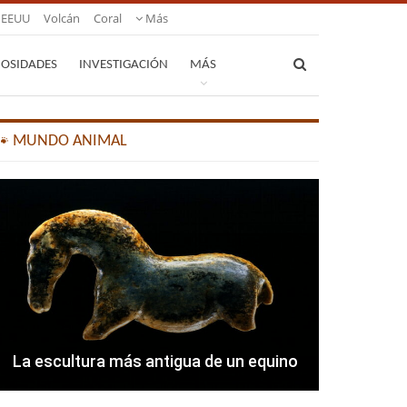
EEUU
Volcán
Coral
Más
IOSIDADES
INVESTIGACIÓN
MÁS
🐾 MUNDO ANIMAL
La escultura más antigua de un equino