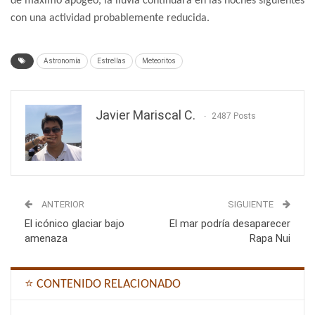
de máximo apogeo, la lluvia continuará en las noches siguientes
con una actividad probablemente reducida.
Astronomía
Estrellas
Meteoritos
Javier Mariscal C.
2487 Posts
ANTERIOR
SIGUIENTE
El icónico glaciar bajo
El mar podría desaparecer
amenaza
Rapa Nui
⭐ CONTENIDO RELACIONADO