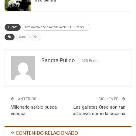
Fuente
http://www.abc.es/ciencia/20131017/abci-...
Osos
Yeti
Sandra Pulido
525 Posts
ANTERIOR
SIGUIENTE
Millonario serbio busca
Las galletas Oreo son tan
esposa
adictivas como la cocaina
⭐ CONTENIDO RELACIONADO