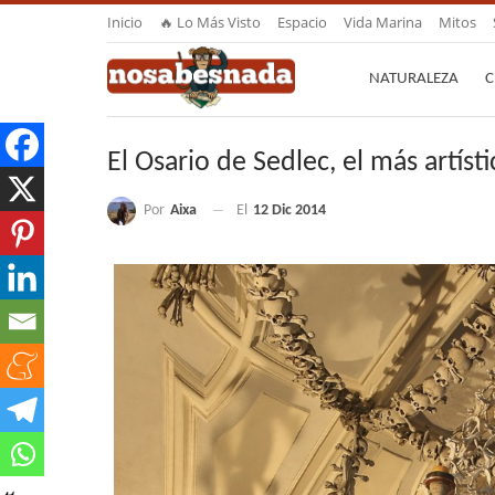
Inicio
🔥 Lo Más Visto
Espacio
Vida Marina
Mitos
NATURALEZA
C
El Osario de Sedlec, el más artís
Por
Aixa
El
12 Dic 2014