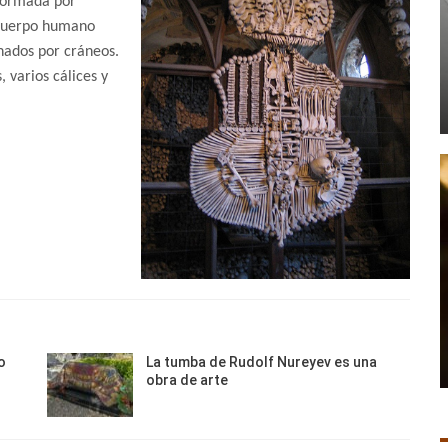
 formada por
 cuerpo humano
rnados por cráneos.
 varios cálices y
o
La tumba de Rudolf Nureyev es una
obra de arte