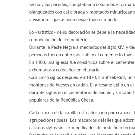
techo y las paredes, completando columnas y formand
blanqueados con cal clorada y montados minuciosamen
a visitantes que acuden desde todo el mundo.
Lo «artístico» de su decoración se debe a la necesida
remodelación del cementerio.
Durante la Peste Negra a mediados del siglo XIV, y des
personas fueron enterradas allí y el cementerio tuvo
En 1400, una iglesia fue construida sobre el cementeri
exhumados y colocados en el osario.
Casi cinco siglos después, en 1870, František Rint, u
montones de huesos en orden. El artesano apiló en el 
durante siglos en el cementerio de Sedlec y sin saberlo
populares de la República Checa.
Cada rincón de la capilla está adornado por cráneos, 
agrupaciones óseas. Los macabros detalles que adorna
casi dos siglos sin ser modificados de posición o forma