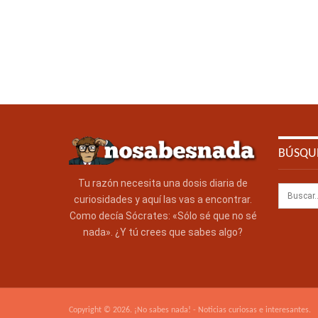
BÚSQU
Tu razón necesita una dosis diaria de
curiosidades y aquí las vas a encontrar.
Como decía Sócrates: «Sólo sé que no sé
nada». ¿Y tú crees que sabes algo?
Copyright © 2026. ¡No sabes nada! - Noticias curiosas e interesantes.