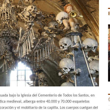

tuada bajo la Iglesia del Cementerio de Todos los Santos, en

tica medieval, alberga entre 40.000 y 70.000 esqueletos
ración y el mobiliario de la capilla. Los cuerpos cuelgan del