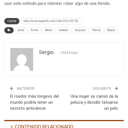
usar este método para intentar robar algo de una tienda.
Fuente
http://www.lapatilla.com/site/2013/07/03...
entre
forma
Mesa
metodo
mezclas
Pierna
Robos
Sergio
1904 Posts
ANTERIOR
SIGUIENTE
El roedor más longevo del
Una mujer se cansó de la
mundo podría tener un
peluca y decidió tatuarse
secreto anticáncer.
un pelo
⭐ CONTENIDO RELACIONADO