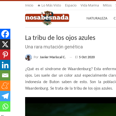
Inicio
🔥 Lo Más Visto
Espacio
Vida Marina
Mitos
NATURALEZA
C
La tribu de los ojos azules
Una rara mutación genética
Por
Javier Mariscal C.
El
5 Oct 2020
¿Qué es el síndrome de Waardenburg? Esta enfermed
ojos. Les suele dar un color azul especialmente claro
indonesia de Buton saben de esto. Son la poblac
Waardenburg. Se trata de la tribu de los ojos azules.