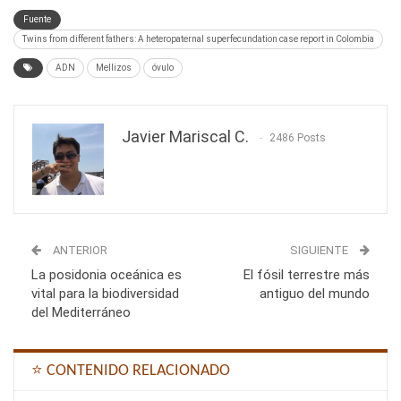
Fuente
Twins from different fathers: A heteropaternal superfecundation case report in Colombia
ADN
Mellizos
óvulo
Javier Mariscal C.
2486 Posts
ANTERIOR
SIGUIENTE
La posidonia oceánica es
El fósil terrestre más
vital para la biodiversidad
antiguo del mundo
del Mediterráneo
⭐ CONTENIDO RELACIONADO