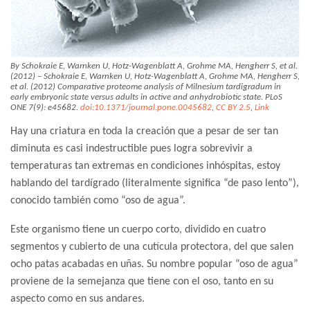
By Schokraie E, Warnken U, Hotz-Wagenblatt A, Grohme MA, Hengherr S, et al.
(2012) – Schokraie E, Warnken U, Hotz-Wagenblatt A, Grohme MA, Hengherr S,
et al. (2012) Comparative proteome analysis of Milnesium tardigradum in
early embryonic state versus adults in active and anhydrobiotic state. PLoS
ONE 7(9): e45682.
doi:10.1371/journal.pone.0045682
,
CC BY 2.5
,
Link
Hay una criatura en toda la creación que a pesar de ser tan
diminuta es casi indestructible pues logra sobrevivir a
temperaturas tan extremas en condiciones inhóspitas, estoy
hablando del tardígrado (literalmente significa “de paso lento”),
conocido también como “oso de agua”.
Este organismo tiene un cuerpo corto, dividido en cuatro
segmentos y cubierto de una cutícula protectora, del que salen
ocho patas acabadas en uñas. Su nombre popular “oso de agua”
proviene de la semejanza que tiene con el oso, tanto en su
aspecto como en sus andares.