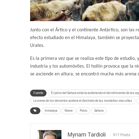
Junto con el Ártico y el continente Antártico, son las 
efecto estudiado en el Himalaya, también se proyect
Urales.
Es la primera vez que se realiza este tipo de estudio,
industria y los automóviles. El hollín provoca que la
se asciende en altura, se encontró mucha más arena q
Fuente
El polvo del Sahara estaría acelerando el derretimiento de las c
La arena de los desiertos acelera el deshielo de las montañas más altas
himalaya
Nieve
Polvo
Sáhara
Myriam Tardioli
917 Posts