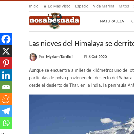
Inicio
🔥 Lo Más Visto
Espacio
Vida Marina
Mitos
NATURALEZA
C
Las nieves del Himalaya se derrit
Por
Myriam Tardioli
El
8 Oct 2020
Aunque se encuentra a miles de kilómetros uno del otr
partículas de polvo provienen del desierto del Sahara 
desde el desierto de Thar, en la India, la península Ar