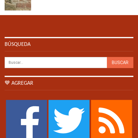
BÚSQUEDA
💙 AGREGAR