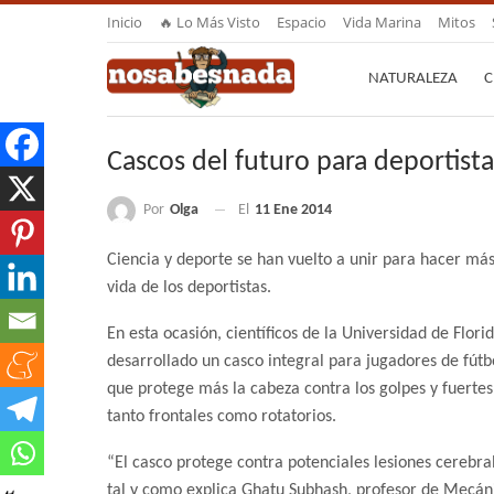
Inicio
🔥 Lo Más Visto
Espacio
Vida Marina
Mitos
NATURALEZA
C
Cascos del futuro para deportista
Por
Olga
El
11 Ene 2014
Ciencia y deporte se han vuelto a unir para hacer más
vida de los deportistas.
En esta ocasión, científicos de la Universidad de Flori
desarrollado un casco integral para jugadores de fút
que protege más la cabeza contra los golpes y fuerte
tanto frontales como rotatorios.
“El casco protege contra potenciales lesiones cerebra
tal y como explica Ghatu Subhash, profesor de Mecán