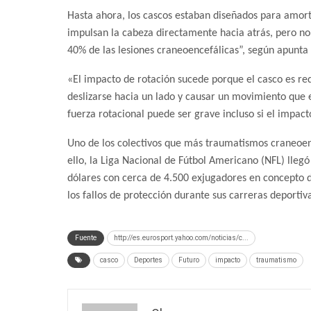
Hasta ahora, los cascos estaban diseñados para amortig
impulsan la cabeza directamente hacia atrás, pero no
40% de las lesiones craneoencefálicas”, según apunta
«El impacto de rotación sucede porque el casco es re
deslizarse hacia un lado y causar un movimiento que 
fuerza rotacional puede ser grave incluso si el impact
Uno de los colectivos que más traumatismos craneoenc
ello, la Liga Nacional de Fútbol Americano (NFL) lleg
dólares
con cerca de 4.500 exjugadores en concepto 
los fallos de protección durante sus carreras deportiv
Fuente
http://es.eurosport.yahoo.com/noticias/c...
casco
Deportes
Futuro
impacto
traumatismo