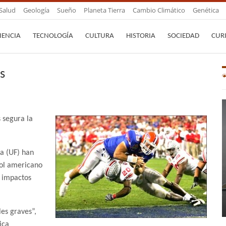
Salud
Geología
Sueño
Planeta Tierra
Cambio Climático
Genética
IENCIA
TECNOLOGÍA
CULTURA
HISTORIA
SOCIEDAD
CUR
s
 segura la
da (UF) han
bol americano
s impactos
les graves”,
ica