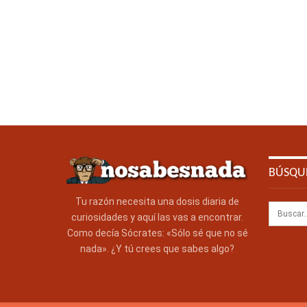
BÚSQU
Tu razón necesita una dosis diaria de
curiosidades y aquí las vas a encontrar.
Como decía Sócrates: «Sólo sé que no sé
nada». ¿Y tú crees que sabes algo?