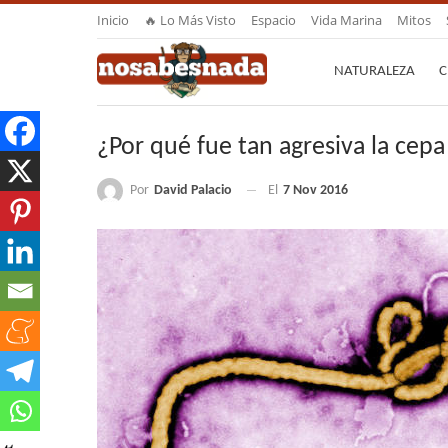
Inicio
🔥 Lo Más Visto
Espacio
Vida Marina
Mitos
NATURALEZA
C
¿Por qué fue tan agresiva la cepa
Por
David Palacio
El
7 Nov 2016