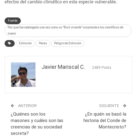
efectos del cambio climático en esta especie vulnerable.
Fuente
Pez que fue catalogado una vez como un "fósil viviente" sorprende a los científicos de
nuevo
Extinción
Peces
Peligro de Extinción
Javier Mariscal C.
2489 Posts
ANTERIOR
SIGUIENTE
¿Quiénes son los
¿En quién se basó la
masones y cuáles son las
historia del Conde de
creencias de su sociedad
Montecristo?
secreta?