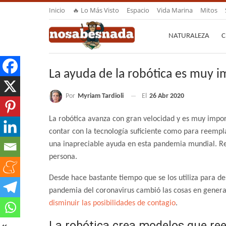
Inicio
🔥 Lo Más Visto
Espacio
Vida Marina
Mitos
NATURALEZA
C
La ayuda de la robótica es muy 
Por
Myriam Tardioli
El
26 Abr 2020
La robótica avanza con gran velocidad y es muy impor
contar con la tecnología suficiente como para reempl
una inapreciable ayuda en esta pandemia mundial. Rea
persona.
Desde hace bastante tiempo que se los utiliza para de
pandemia del coronavirus cambió las cosas en general.
disminuir las posibilidades de contagio
.
La robótica crea modelos que ree