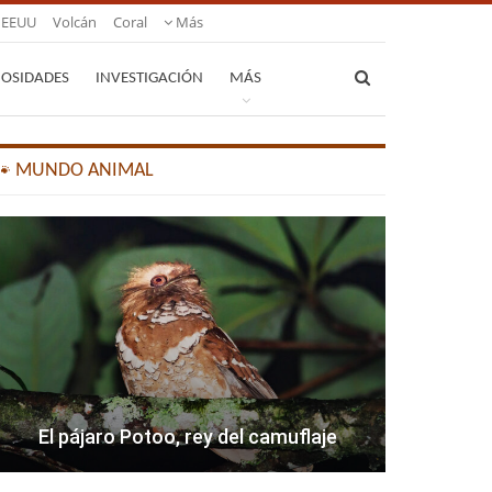
EEUU
Volcán
Coral
Más
IOSIDADES
INVESTIGACIÓN
MÁS
🐾 MUNDO ANIMAL
El pájaro Potoo, rey del camuflaje