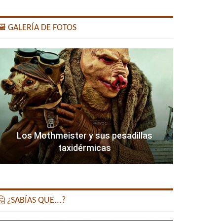
️ GALERÍA DE FOTOS
Los Mothmeister y sus pesadillas
taxidérmicas
 ¿SABÍAS QUE...?