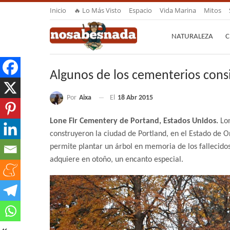
Inicio
🔥 Lo Más Visto
Espacio
Vida Marina
Mitos
NATURALEZA
C
Algunos de los cementerios cons
Por
Aixa
El
18 Abr 2015
Lone Fir Cementery de Portand, Estados Unidos.
Lo
construyeron la ciudad de Portland, en el Estado de O
permite plantar un árbol en memoria de los fallecidos
adquiere en otoño, un encanto especial.