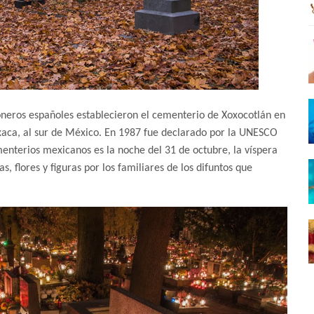
oneros españoles establecieron el cementerio de Xoxocotlán en
axaca, al sur de México. En 1987 fue declarado por la UNESCO
enterios mexicanos es la noche del 31 de octubre, la víspera
, flores y figuras por los familiares de los difuntos que