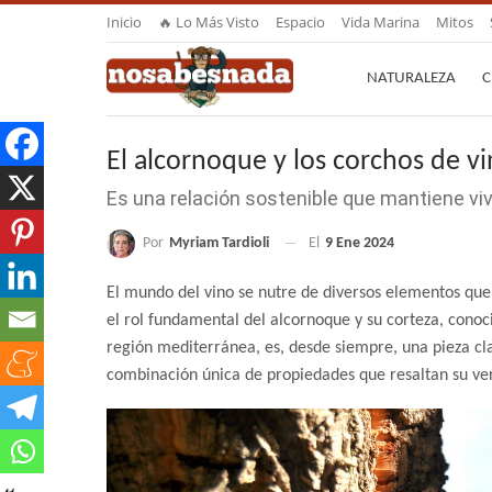
Inicio
🔥 Lo Más Visto
Espacio
Vida Marina
Mitos
NATURALEZA
C
El alcornoque y los corchos de v
Es una relación sostenible que mantiene viv
Por
Myriam Tardioli
El
9 Ene 2024
El mundo del vino se nutre de diversos elementos que 
el rol fundamental del alcornoque y su corteza, conoc
región mediterránea, es, desde siempre, una pieza cla
combinación única de propiedades que resaltan su vers