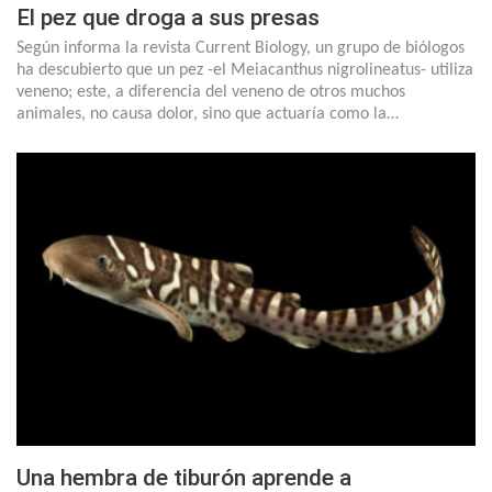
El pez que droga a sus presas
Según informa la revista Current Biology, un grupo de biólogos
ha descubierto que un pez -el Meiacanthus nigrolineatus- utiliza
veneno; este, a diferencia del veneno de otros muchos
animales, no causa dolor, sino que actuaría como la…
Una hembra de tiburón aprende a