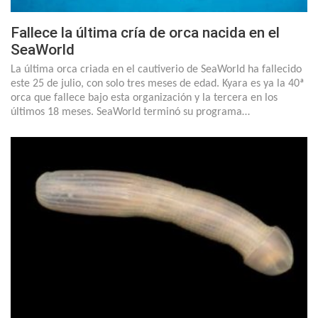
Fallece la última cría de orca nacida en el
SeaWorld
La última orca criada en el cautiverio de SeaWorld ha fallecido
este 25 de julio, con solo tres meses de edad. Kyara es ya la 40ª
orca que fallece bajo esta organización y la tercera en los
últimos 18 meses. SeaWorld terminó su programa…