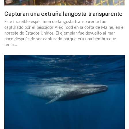
Capturan una extraña langosta transparente
Este increíble espécimen de langosta transparente fue
capturado por el pescador Alex Todd en la costa de Maine, en el
noreste de Estados Unidos. El ejemplar fue devuelto al mar
poco después de ser capturado porque era una hembra que
tenía…