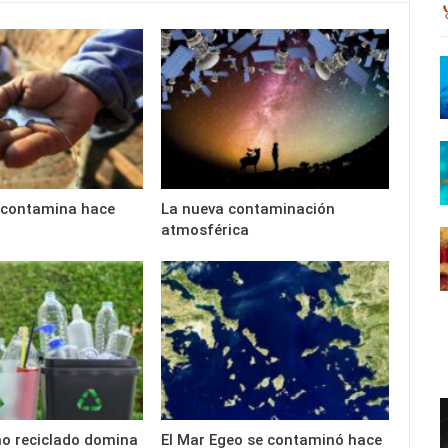
 contamina hace
La nueva contaminación
atmosférica
 no reciclado domina
El Mar Egeo se contaminó hace