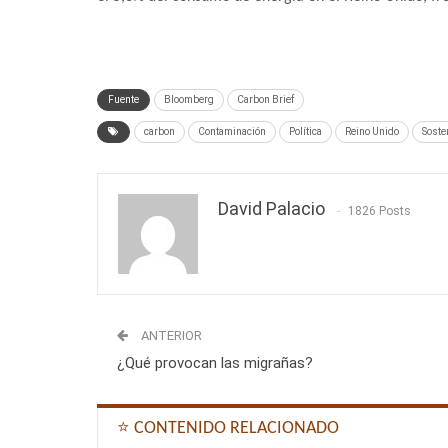
Fuente
Bloomberg
Carbon Brief
carbon
Contaminación
Política
Reino Unido
Soste
David Palacio
1826 Posts
ANTERIOR
¿Qué provocan las migrañas?
⭐ CONTENIDO RELACIONADO