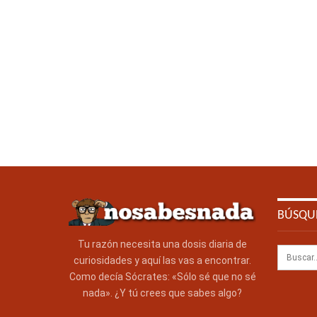
BÚSQU
Tu razón necesita una dosis diaria de
curiosidades y aquí las vas a encontrar.
Como decía Sócrates: «Sólo sé que no sé
nada». ¿Y tú crees que sabes algo?