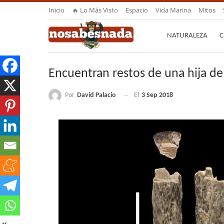
Inicio
🔥 Lo Más Visto
Espacio
Vida Marina
Mitos
NATURALEZA
C
Encuentran restos de una hija d
Por
David Palacio
El
3 Sep 2018