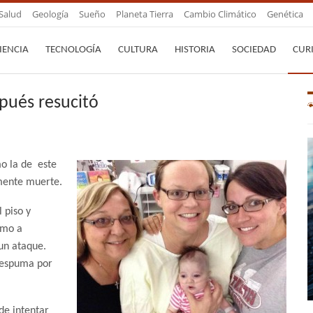
Salud
Geología
Sueño
Planeta Tierra
Cambio Climático
Genética
IENCIA
TECNOLOGÍA
CULTURA
HISTORIA
SOCIEDAD
CUR
spués resucitó
mo la de este
amente muerte.
 piso y
amo a
un ataque.
e espuma por
de intentar