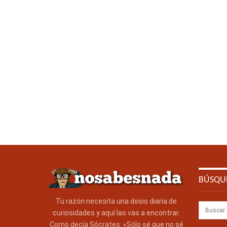
BÚSQU
Tu razón necesita una dosis diaria de
curiosidades y aquí las vas a encontrar.
Como decía Sócrates: «Sólo sé que no sé