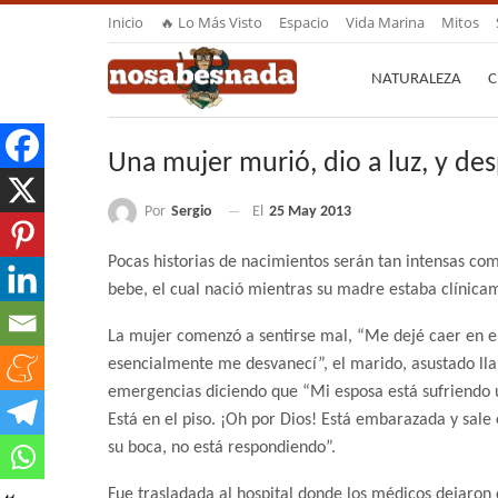
Inicio
🔥 Lo Más Visto
Espacio
Vida Marina
Mitos
NATURALEZA
C
Una mujer murió, dio a luz, y de
Por
Sergio
El
25 May 2013
Pocas historias de nacimientos serán tan intensas co
bebe, el cual nació mientras su madre estaba clínic
La mujer comenzó a sentirse mal, “Me dejé caer en el
esencialmente me desvanecí”, el marido, asustado ll
emergencias diciendo que “Mi esposa está sufriendo 
Está en el piso. ¡Oh por Dios! Está embarazada y sal
su boca, no está respondiendo”.
Fue trasladada al hospital donde los médicos dejaron 