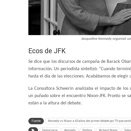
Jacqueline Kennedy organizó una
Ecos de JFK
Se dice que los discursos de campaña de Barack Obam
información. Un periodista sintetizó: “Cuando termi
hasta el día de las elecciones. Acabábamos de elegir 
La Consultora Schwerin analizaba el impacto de los c
un puñado sobre el encuentro Nixon-JFK. Pronto se sa
están a la altura del debate.
Fuente
Kennedy vs Nixon: a 60 años del primer debate por TV que cam
Democracia
Kennedy
Política
Richard Nixon
Telev