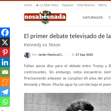
Inicio
🔥 Lo Más Visto
Espacio
Vida Marina
Mitos
NATURALEZA
C
El primer debate televisado de la
Kennedy vs. Nixon
Por
Javier Mariscal C.
El
27 Sep 2020
Faltan pocos días para el debate entre Trump y 
contrincantes. Sin embargo, estos encuentros si
Precisamente anteayer se cumplían 60 años del prime
Kennedy y Nixon. Mucha agua ha corrido bajo el puen