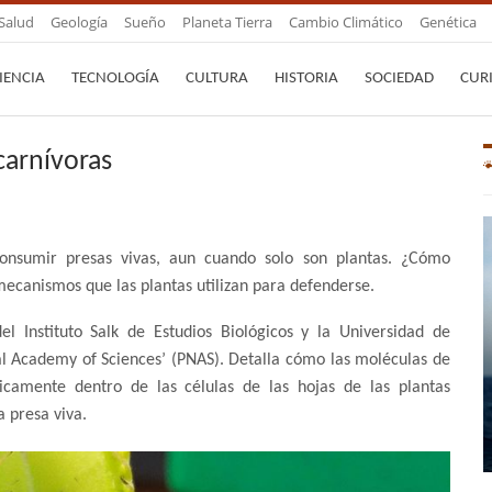
Salud
Geología
Sueño
Planeta Tierra
Cambio Climático
Genética
IENCIA
TECNOLOGÍA
CULTURA
HISTORIA
SOCIEDAD
CUR
carnívoras
 consumir presas vivas, aun cuando solo son plantas. ¿Cómo
 mecanismos que las plantas utilizan para defenderse.
l Instituto Salk de Estudios Biológicos y la Universidad de
al Academy of Sciences’ (PNAS). Detalla cómo las moléculas de
icamente dentro de las células de las hojas de las plantas
a presa viva.